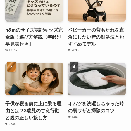
h&mのサイズ表記キッズ完
ベビーカーの背もたれを直
全版！選び方解説【年齢別
角にしたい時の対処法とお
早見表付き】
すすめモデル
17137
7035
子供が寝る前に上に乗る理
オムツを洗濯しちゃった時
由とは？3歳児の甘え行動
の裏ワザと掃除のコツ
と親の正しい接し方
1462
2648