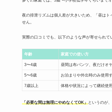
多くの家庭では、3歳〜小学校低学年くらいまで
夜の排泄リズムは個人差が大きいため、「昼はト
せん。
実際の口コミでも、以下のような声が寄せられて
年齢
家庭での使い方
3〜4歳
昼間は布パンツ、夜だけオ
5〜6歳
お泊まりや外出時のみ使用
7歳以上
体格や状況によって継続使
「必要な間は無理にやめなくてOK」
というのが、